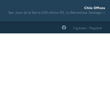
Chile Offices
San Jose de la Sierra 039 oficina 110, Lo Barnechea, Santiago | |
Ingresasr / Registrar