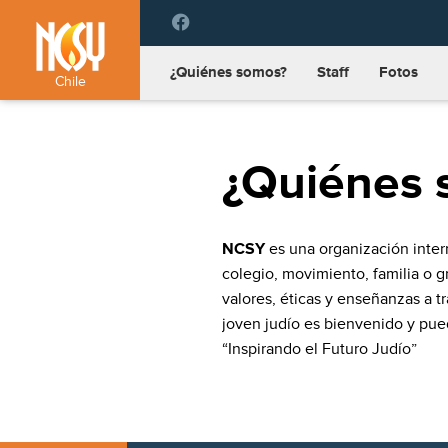
Please
note:
This
¿Quiénes somos?
Staff
Fotos
website
Chile
includes
an
accessibility
¿Quiénes 
system.
Press
Control-
F11
NCSY
es una organización inter
to
colegio, movimiento, familia o 
adjust
the
valores, éticas y enseñanzas a tr
website
joven judío es bienvenido y pue
to
“Inspirando el Futuro Judío”
people
with
visual
disabilities